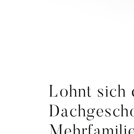
Lohnt sich
Dachgescho
Mehrfamili