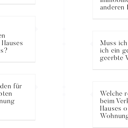
Immobili
anderen 
en
n Hauses
Muss ich
us?
ich ein 
geerbte
den für
bten
Welche re
hnung
beim Ver
Hauses o
Wohnung