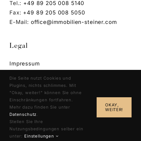
Tel.:
+49 89 205 008 5140
Fax:
+49 89 205 008 5050
E-Mail:
office@immobilien-steiner.com
Legal
Impressum
Datenschutzerklärung
Die Seite nutzt Cookies und
Cookie Einstellungen
Plugins, nichts schlimmes. Mit
"Okay, weiter!" können Sie ohne
Einschränkungen fortfahren.
OKAY,
Mehr dazu finden Sie unter
WEITER!
Datenschutz
.
Stellen Sie Ihre
Nutzungsbedingungen selber ein
© 2026 | Immobilien Steiner
unter:
Einstellungen