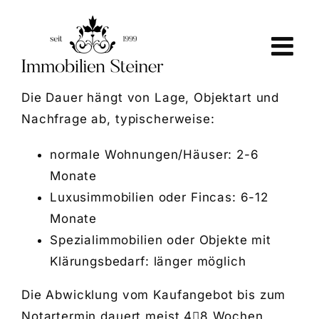
Skip
to
content
Die Dauer hängt von Lage, Objektart und
Nachfrage ab, typischerweise:
normale Wohnungen/Häuser: 2-6
Monate
Luxusimmobilien oder Fincas: 6-12
Monate
Spezialimmobilien oder Objekte mit
Klärungsbedarf: länger möglich
Die Abwicklung vom Kaufangebot bis zum
Notartermin dauert meist 48 Wochen,